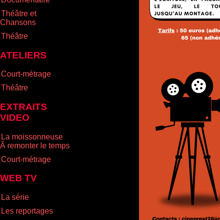
Théâtre et
Chansons
Théâtre
ATELIERS
Court-métrage
Théâtre
EXTRAITS
VIDEO
La moissonneuse
Ã remonter le temps
Court-métrage
WEB TV
La série
Les reportages