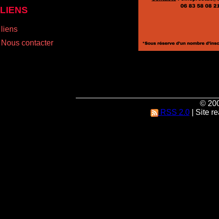
LIENS
liens
Nous contacter
© 200
RSS 2.0
| Site r